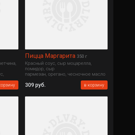
Пицца Маргарита
350 г
ветчина,
Красный соус, сыр моцарелла,
помидор, сыр
с,
пармезан, орегано, чесночное масло
(23 см)
309 руб.
корзину
в корзину