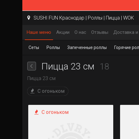
SUSHI FUN Краснодар | Роллы | Пицца | WOK
Наше меню
Акции
О нас
Отзывы
Доставка и
Сеты
Роллы
Запеченные роллы
Горячие ро
Пицца 23 см
18
Пицца 23 см
С огоньком
С огоньком