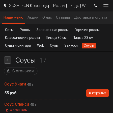
SUSHI FUN Краснодар | Роллы | Пицца | WOK
Наше меню
Акции
О нас
Отзывы
Доставка и оплата
Сеты
Роллы
Запеченные роллы
Горячие роллы
Классические роллы
Пицца 30 см
Пицца 23 см
Суши и онигири
Wok
Супы
Закуски
Соусы
Соусы
17
С огоньком
Соус Унаги
40 г
55 руб.
в корзину
Соус Спайси
40 г
С огоньком