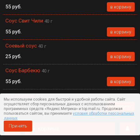
55 руб.
в корзину
Соус Свит Чили
40 г
55 руб.
в корзину
Соевый соус
40 г
25 руб.
в корзину
Соус Барбекю
40 г
55 руб.
в корзину
Соус Кимчи
40 г
Мы используем cookies для быстрой и удобной работы сайта. Сайт
осуществляет сбор персональных данных с использованием
55 руб.
в корзину
программных средств «Яндекс.Метрика» и top.mail.ru. Продолжая
пользоваться сайтом, вы принимаете
условия обработки персональных
данных
Соус Манго Чили
40 г
Принять
корзина
75 руб.
в корзину