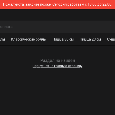
Пожалуйста, зайдите позже.
Сегодня работаем с 10:00 до 22:00.
 оплата
ллы
Классические роллы
Пицца 30 см
Пицца 23 см
Суши
Раздел не найден
Вернуться на главную страницу